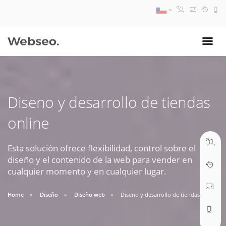
08:30 AM A 17:30 PM
ventas@webseo.cl
Diseno y desarrollo de tiendas
09:30 AM A 18:30 PM
online
soporte@webseo.cl
Esta solución ofrece flexibilidad, control sobre el
diseño y el contenido de la web para vender en
cualquier momento y en cualquier lugar.
ABRIR TICKET
Home
Diseño
Diseño web
Diseno y desarrollo de tiendas online