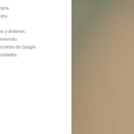
mpra.
hipu.
es y órdenes.
ontenido.
iciones de Google.
esidades.