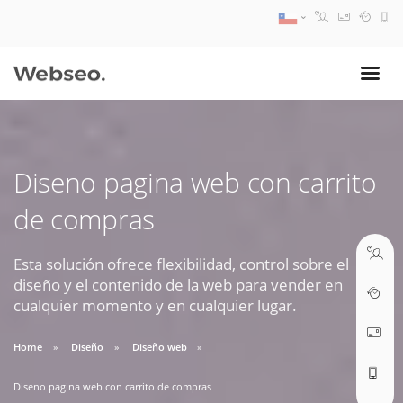
08:30 AM A 17:30 PM
ventas@webseo.cl
Diseno pagina web con carrito
09:30 AM A 18:30 PM
de compras
soporte@webseo.cl
Esta solución ofrece flexibilidad, control sobre el
diseño y el contenido de la web para vender en
cualquier momento y en cualquier lugar.
ABRIR TICKET
Home
Diseño
Diseño web
Diseno pagina web con carrito de compras