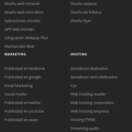
Diseño web intranet
Diseño tarjetas
Diseño web mini sitios
Diseño de folletos
Aplicaciones moviles
Diseño flyer
APP web móviles
Integración Webpay Plus
Mantención Web
MARKETING
HOSTING
Publicidad en facebook
Servidores dedicados
Publicidad en google
Servidores semi-dedicados
Email Marketing
Vps
Social media
Web hosting reseller
Publicidad en twitter
Web hosting corporativo
Reunión online
Publicidad en youtube
Web hosting empresa
Nuestros ejecutivos le enviarán un correo electrónico con el enlace a
Chat Online
Publicidad en waze
Hosting PYME
Meet para la reunión online.
Cotización
Streaming audio
Todos nuestros ejecutivos están fuera de línea. Complete el formulario