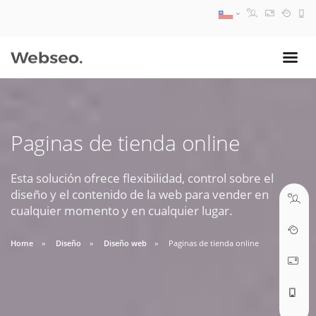
08:30 AM A 17:30 PM
ventas@webseo.cl
Paginas de tienda online
09:30 AM A 18:30 PM
soporte@webseo.cl
Esta solución ofrece flexibilidad, control sobre el
diseño y el contenido de la web para vender en
cualquier momento y en cualquier lugar.
Home
Diseño
Diseño web
Paginas de tienda online
ABRIR TICKET