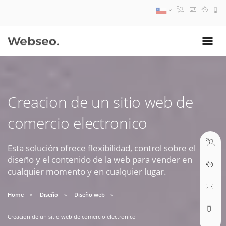
08:30 AM A 17:30 PM
ventas@webseo.cl
Creacion de un sitio web de
09:30 AM A 18:30 PM
comercio electronico
soporte@webseo.cl
Esta solución ofrece flexibilidad, control sobre el
diseño y el contenido de la web para vender en
cualquier momento y en cualquier lugar.
ABRIR TICKET
Home
Diseño
Diseño web
Creacion de un sitio web de comercio electronico