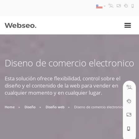
08:30 AM A 17:30 PM
ventas@webseo.cl
Diseno de comercio electronico
09:30 AM A 18:30 PM
soporte@webseo.cl
Esta solución ofrece flexibilidad, control sobre el
diseño y el contenido de la web para vender en
cualquier momento y en cualquier lugar.
Home
Diseño
Diseño web
Diseno de comercio electronico
ABRIR TICKET