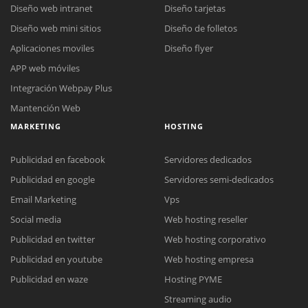
Diseño web intranet
Diseño tarjetas
Diseño web mini sitios
Diseño de folletos
Aplicaciones moviles
Diseño flyer
APP web móviles
Integración Webpay Plus
Mantención Web
MARKETING
HOSTING
Publicidad en facebook
Servidores dedicados
Publicidad en google
Servidores semi-dedicados
Email Marketing
Vps
Social media
Web hosting reseller
Publicidad en twitter
Web hosting corporativo
Reunión online
Publicidad en youtube
Web hosting empresa
Nuestros ejecutivos le enviarán un correo electrónico con el enlace a
Chat Online
Publicidad en waze
Hosting PYME
Meet para la reunión online.
Cotización
Streaming audio
Todos nuestros ejecutivos están fuera de línea. Complete el formulario