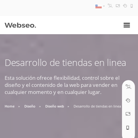
08:30 AM A 17:30 PM
ventas@webseo.cl
Desarrollo de tiendas en linea
09:30 AM A 18:30 PM
soporte@webseo.cl
Esta solución ofrece flexibilidad, control sobre el
diseño y el contenido de la web para vender en
cualquier momento y en cualquier lugar.
Home
Diseño
Diseño web
Desarrollo de tiendas en linea
ABRIR TICKET