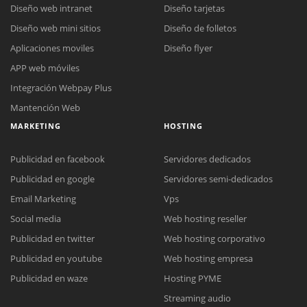
Diseño web intranet
Diseño tarjetas
Diseño web mini sitios
Diseño de folletos
Aplicaciones moviles
Diseño flyer
APP web móviles
Integración Webpay Plus
Mantención Web
MARKETING
HOSTING
Publicidad en facebook
Servidores dedicados
Publicidad en google
Servidores semi-dedicados
Email Marketing
Vps
Social media
Web hosting reseller
Publicidad en twitter
Web hosting corporativo
Reunión online
Publicidad en youtube
Web hosting empresa
Nuestros ejecutivos le enviarán un correo electrónico con el enlace a
Chat Online
Publicidad en waze
Hosting PYME
Meet para la reunión online.
Cotización
Streaming audio
Todos nuestros ejecutivos están fuera de línea. Complete el formulario