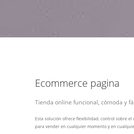
estrategia de
¡COTIZA AQUÍ!
DESDE $15 UF.
HABLAR CON EJECUTIVO
marketing digital.
DESDE $300 UF.
ASESORATE POR UN EXPERTO
Ecommerce pagina
Tienda online funcional, cómoda y fác
Esta solución ofrece flexibilidad, control sobre e
para vender en cualquier momento y en cualquie