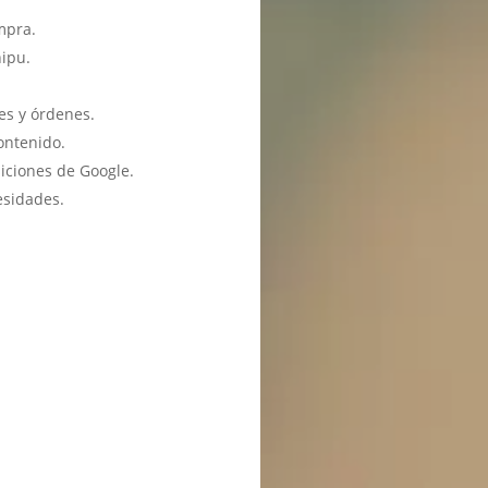
mpra.
hipu.
es y órdenes.
ontenido.
iciones de Google.
esidades.