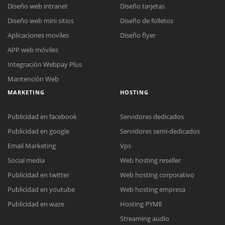
Diseño web intranet
Diseño tarjetas
Diseño web mini sitios
Diseño de folletos
Aplicaciones moviles
Diseño flyer
APP web móviles
Integración Webpay Plus
Mantención Web
MARKETING
HOSTING
Publicidad en facebook
Servidores dedicados
Publicidad en google
Servidores semi-dedicados
Email Marketing
Vps
Social media
Web hosting reseller
Publicidad en twitter
Web hosting corporativo
Reunión online
Publicidad en youtube
Web hosting empresa
Nuestros ejecutivos le enviarán un correo electrónico con el enlace a
Chat Online
Publicidad en waze
Hosting PYME
Meet para la reunión online.
Cotización
Streaming audio
Todos nuestros ejecutivos están fuera de línea. Complete el formulario