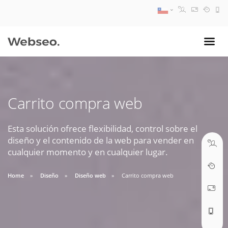
08:30 AM A 17:30 PM
ventas@webseo.cl
Carrito compra web
09:30 AM A 18:30 PM
soporte@webseo.cl
Esta solución ofrece flexibilidad, control sobre el
diseño y el contenido de la web para vender en
cualquier momento y en cualquier lugar.
Home
Diseño
Diseño web
Carrito compra web
ABRIR TICKET