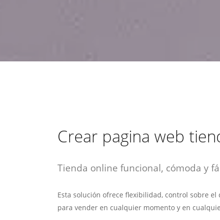
estrategia de
¡COTIZA AQUÍ!
DESDE $15 UF.
HABLAR CON EJECUTIVO
marketing digital.
DESDE $300 UF.
ASESORATE POR UN EXPERTO
Crear pagina web tien
Tienda online funcional, cómoda y fác
Esta solución ofrece flexibilidad, control sobre e
para vender en cualquier momento y en cualquie