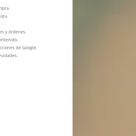
mpra.
hipu.
es y órdenes.
ontenido.
iciones de Google.
esidades.