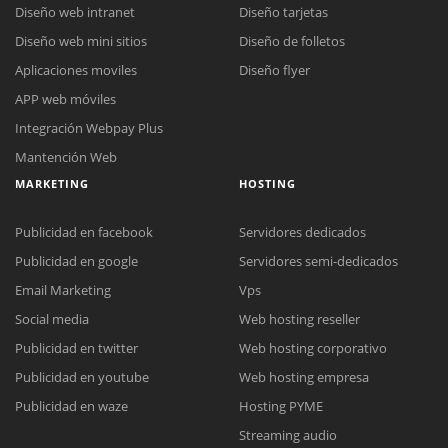
Diseño web intranet
Diseño tarjetas
Diseño web mini sitios
Diseño de folletos
Aplicaciones moviles
Diseño flyer
APP web móviles
Integración Webpay Plus
Mantención Web
MARKETING
HOSTING
Publicidad en facebook
Servidores dedicados
Publicidad en google
Servidores semi-dedicados
Email Marketing
Vps
Social media
Web hosting reseller
Publicidad en twitter
Web hosting corporativo
Reunión online
Publicidad en youtube
Web hosting empresa
Nuestros ejecutivos le enviarán un correo electrónico con el enlace a
Chat Online
Publicidad en waze
Hosting PYME
Meet para la reunión online.
Cotización
Streaming audio
Todos nuestros ejecutivos están fuera de línea. Complete el formulario