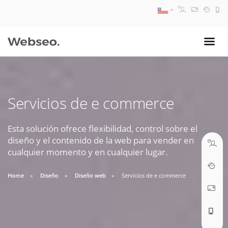
08:30 AM A 17:30 PM
ventas@webseo.cl
Servicios de e commerce
09:30 AM A 18:30 PM
soporte@webseo.cl
Esta solución ofrece flexibilidad, control sobre el
diseño y el contenido de la web para vender en
cualquier momento y en cualquier lugar.
Home
Diseño
Diseño web
Servicios de e commerce
ABRIR TICKET