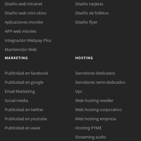
Diseño web intranet
Diseño tarjetas
Diseño web mini sitios
Diseño de folletos
Aplicaciones moviles
Diseño flyer
APP web móviles
Integración Webpay Plus
Mantención Web
MARKETING
HOSTING
Publicidad en facebook
Servidores dedicados
Publicidad en google
Servidores semi-dedicados
Email Marketing
Vps
Social media
Web hosting reseller
Publicidad en twitter
Web hosting corporativo
Reunión online
Publicidad en youtube
Web hosting empresa
Nuestros ejecutivos le enviarán un correo electrónico con el enlace a
Chat Online
Publicidad en waze
Hosting PYME
Meet para la reunión online.
Cotización
Streaming audio
Todos nuestros ejecutivos están fuera de línea. Complete el formulario