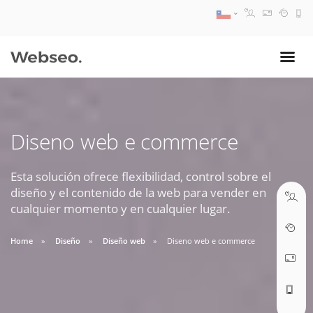
08:30 AM A 17:30 PM
ventas@webseo.cl
Diseno web e commerce
09:30 AM A 18:30 PM
soporte@webseo.cl
Esta solución ofrece flexibilidad, control sobre el
diseño y el contenido de la web para vender en
cualquier momento y en cualquier lugar.
Home
Diseño
Diseño web
Diseno web e commerce
ABRIR TICKET