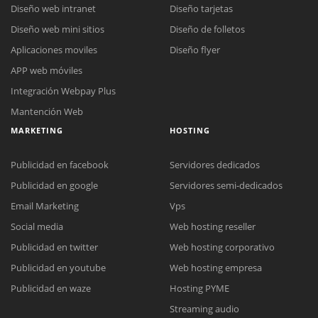
Diseño web intranet
Diseño tarjetas
Diseño web mini sitios
Diseño de folletos
Aplicaciones moviles
Diseño flyer
APP web móviles
Integración Webpay Plus
Mantención Web
MARKETING
HOSTING
Publicidad en facebook
Servidores dedicados
Publicidad en google
Servidores semi-dedicados
Email Marketing
Vps
Social media
Web hosting reseller
Publicidad en twitter
Web hosting corporativo
Reunión online
Publicidad en youtube
Web hosting empresa
Nuestros ejecutivos le enviarán un correo electrónico con el enlace a
Chat Online
Publicidad en waze
Hosting PYME
Meet para la reunión online.
Cotización
Streaming audio
Todos nuestros ejecutivos están fuera de línea. Complete el formulario