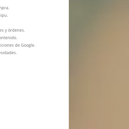
mpra.
hipu.
es y órdenes.
ontenido.
iciones de Google.
esidades.