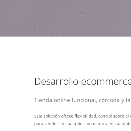
estrategia de
¡COTIZA AQUÍ!
DESDE $15 UF.
HABLAR CON EJECUTIVO
marketing digital.
DESDE $300 UF.
ASESORATE POR UN EXPERTO
Desarrollo ecommerc
Tienda online funcional, cómoda y fác
Esta solución ofrece flexibilidad, control sobre e
para vender en cualquier momento y en cualquie