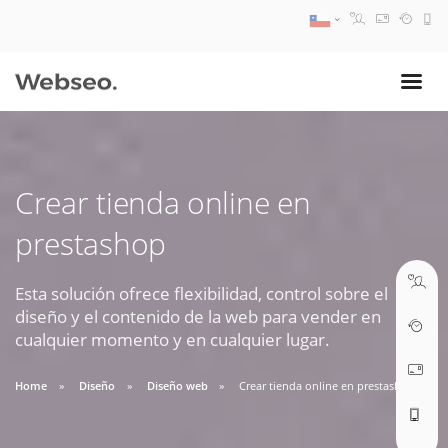
08:30 AM A 17:30 PM
ventas@webseo.cl
Crear tienda online en
09:30 AM A 18:30 PM
prestashop
soporte@webseo.cl
Esta solución ofrece flexibilidad, control sobre el
diseño y el contenido de la web para vender en
cualquier momento y en cualquier lugar.
ABRIR TICKET
Home
Diseño
Diseño web
Crear tienda online en prestashop