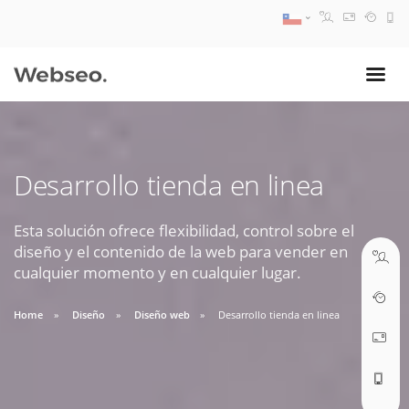
08:30 AM A 17:30 PM
ventas@webseo.cl
Desarrollo tienda en linea
09:30 AM A 18:30 PM
soporte@webseo.cl
Esta solución ofrece flexibilidad, control sobre el
diseño y el contenido de la web para vender en
cualquier momento y en cualquier lugar.
Home
Diseño
Diseño web
Desarrollo tienda en linea
ABRIR TICKET