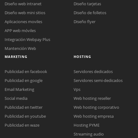
Diseño web intranet
Diseño tarjetas
Diseño web mini sitios
Diseño de folletos
Aplicaciones moviles
Diseño flyer
APP web móviles
Integración Webpay Plus
Mantención Web
MARKETING
HOSTING
Publicidad en facebook
Servidores dedicados
Publicidad en google
Servidores semi-dedicados
Email Marketing
Vps
Social media
Web hosting reseller
Publicidad en twitter
Web hosting corporativo
Reunión online
Publicidad en youtube
Web hosting empresa
Nuestros ejecutivos le enviarán un correo electrónico con el enlace a
Chat Online
Publicidad en waze
Hosting PYME
Meet para la reunión online.
Cotización
Streaming audio
Todos nuestros ejecutivos están fuera de línea. Complete el formulario