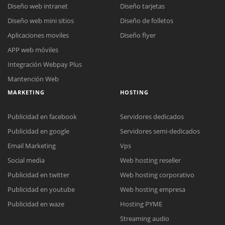
Diseño web intranet
Diseño tarjetas
Diseño web mini sitios
Diseño de folletos
Aplicaciones moviles
Diseño flyer
APP web móviles
Integración Webpay Plus
Mantención Web
MARKETING
HOSTING
Publicidad en facebook
Servidores dedicados
Publicidad en google
Servidores semi-dedicados
Email Marketing
Vps
Social media
Web hosting reseller
Publicidad en twitter
Web hosting corporativo
Reunión online
Publicidad en youtube
Web hosting empresa
Nuestros ejecutivos le enviarán un correo electrónico con el enlace a
Chat Online
Publicidad en waze
Hosting PYME
Meet para la reunión online.
Cotización
Streaming audio
Todos nuestros ejecutivos están fuera de línea. Complete el formulario