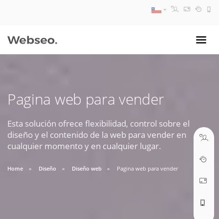
08:30 AM A 17:30 PM
ventas@webseo.cl
Pagina web para vender
09:30 AM A 18:30 PM
soporte@webseo.cl
Esta solución ofrece flexibilidad, control sobre el
diseño y el contenido de la web para vender en
cualquier momento y en cualquier lugar.
Home
Diseño
Diseño web
Pagina web para vender
ABRIR TICKET