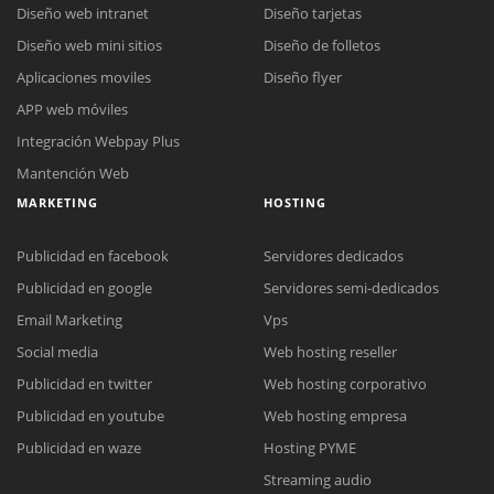
Diseño web intranet
Diseño tarjetas
Diseño web mini sitios
Diseño de folletos
Aplicaciones moviles
Diseño flyer
APP web móviles
Integración Webpay Plus
Mantención Web
MARKETING
HOSTING
Publicidad en facebook
Servidores dedicados
Publicidad en google
Servidores semi-dedicados
Email Marketing
Vps
Social media
Web hosting reseller
Publicidad en twitter
Web hosting corporativo
Reunión online
Publicidad en youtube
Web hosting empresa
Nuestros ejecutivos le enviarán un correo electrónico con el enlace a
Chat Online
Publicidad en waze
Hosting PYME
Meet para la reunión online.
Cotización
Streaming audio
Todos nuestros ejecutivos están fuera de línea. Complete el formulario