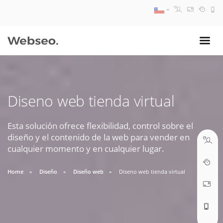
08:30 AM A 17:30 PM
ventas@webseo.cl
Diseno web tienda virtual
09:30 AM A 18:30 PM
soporte@webseo.cl
Esta solución ofrece flexibilidad, control sobre el
diseño y el contenido de la web para vender en
cualquier momento y en cualquier lugar.
Home
Diseño
Diseño web
Diseno web tienda virtual
ABRIR TICKET