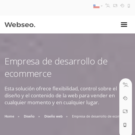
08:30 AM A 17:30 PM
ventas@webseo.cl
Empresa de desarrollo de
09:30 AM A 18:30 PM
ecommerce
soporte@webseo.cl
Esta solución ofrece flexibilidad, control sobre el
diseño y el contenido de la web para vender en
cualquier momento y en cualquier lugar.
ABRIR TICKET
Home
Diseño
Diseño web
Empresa de desarrollo de ecommerce