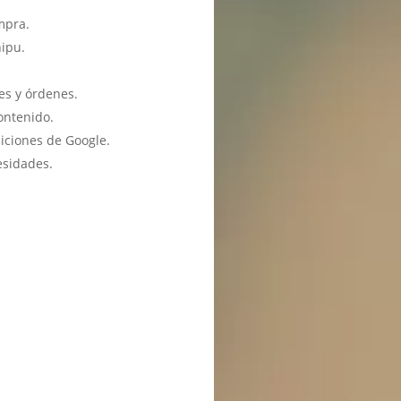
mpra.
hipu.
es y órdenes.
ontenido.
iciones de Google.
esidades.