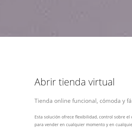
estrategia de
¡COTIZA AQUÍ!
DESDE $15 UF.
HABLAR CON EJECUTIVO
marketing digital.
DESDE $300 UF.
ASESORATE POR UN EXPERTO
Abrir tienda virtual
Tienda online funcional, cómoda y fác
Esta solución ofrece flexibilidad, control sobre e
para vender en cualquier momento y en cualquie