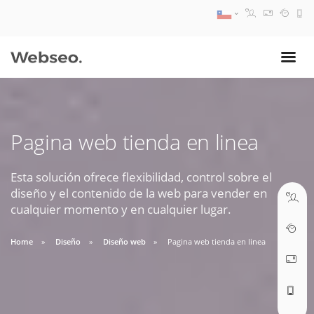
08:30 AM A 17:30 PM
ventas@webseo.cl
Pagina web tienda en linea
09:30 AM A 18:30 PM
soporte@webseo.cl
Esta solución ofrece flexibilidad, control sobre el
diseño y el contenido de la web para vender en
cualquier momento y en cualquier lugar.
Home
Diseño
Diseño web
Pagina web tienda en linea
ABRIR TICKET