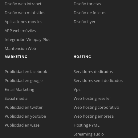
Diseño web intranet
Diseño tarjetas
Diseño web mini sitios
Diseño de folletos
Aplicaciones moviles
Diseño flyer
APP web móviles
Integración Webpay Plus
Mantención Web
MARKETING
HOSTING
Publicidad en facebook
Servidores dedicados
Publicidad en google
Servidores semi-dedicados
Email Marketing
Vps
Social media
Web hosting reseller
Publicidad en twitter
Web hosting corporativo
Reunión online
Publicidad en youtube
Web hosting empresa
Nuestros ejecutivos le enviarán un correo electrónico con el enlace a
Chat Online
Publicidad en waze
Hosting PYME
Meet para la reunión online.
Cotización
Streaming audio
Todos nuestros ejecutivos están fuera de línea. Complete el formulario