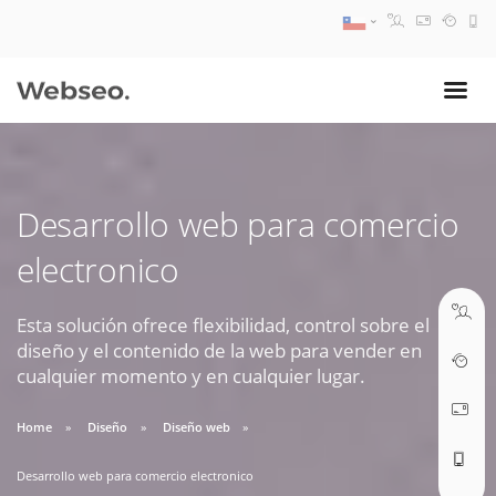
08:30 AM A 17:30 PM
ventas@webseo.cl
Desarrollo web para comercio
09:30 AM A 18:30 PM
electronico
soporte@webseo.cl
Esta solución ofrece flexibilidad, control sobre el
diseño y el contenido de la web para vender en
cualquier momento y en cualquier lugar.
ABRIR TICKET
Home
Diseño
Diseño web
Desarrollo web para comercio electronico