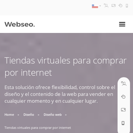
08:30 AM A 17:30 PM
ventas@webseo.cl
Tiendas virtuales para comprar
09:30 AM A 18:30 PM
por internet
soporte@webseo.cl
Esta solución ofrece flexibilidad, control sobre el
diseño y el contenido de la web para vender en
cualquier momento y en cualquier lugar.
ABRIR TICKET
Home
Diseño
Diseño web
Tiendas virtuales para comprar por internet