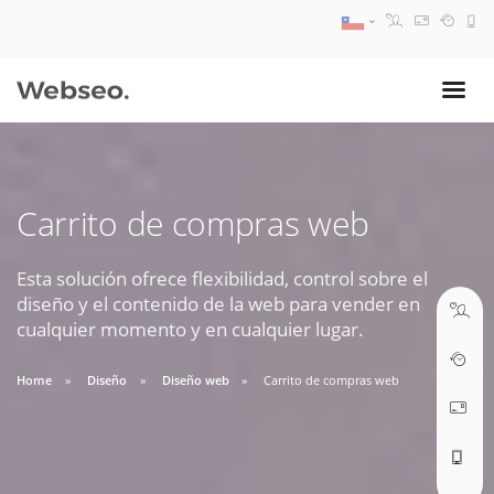
08:30 AM A 17:30 PM
ventas@webseo.cl
Carrito de compras web
09:30 AM A 18:30 PM
soporte@webseo.cl
Esta solución ofrece flexibilidad, control sobre el
diseño y el contenido de la web para vender en
cualquier momento y en cualquier lugar.
Home
Diseño
Diseño web
Carrito de compras web
ABRIR TICKET