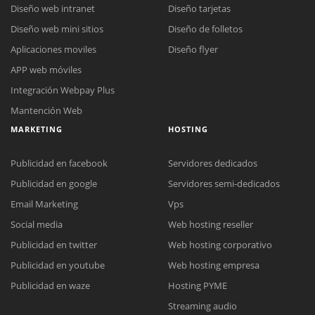
Diseño web intranet
Diseño tarjetas
Diseño web mini sitios
Diseño de folletos
Aplicaciones moviles
Diseño flyer
APP web móviles
Integración Webpay Plus
Mantención Web
MARKETING
HOSTING
Publicidad en facebook
Servidores dedicados
Publicidad en google
Servidores semi-dedicados
Email Marketing
Vps
Social media
Web hosting reseller
Publicidad en twitter
Web hosting corporativo
Reunión online
Publicidad en youtube
Web hosting empresa
Nuestros ejecutivos le enviarán un correo electrónico con el enlace a
Chat Online
Publicidad en waze
Hosting PYME
Meet para la reunión online.
Cotización
Streaming audio
Todos nuestros ejecutivos están fuera de línea. Complete el formulario