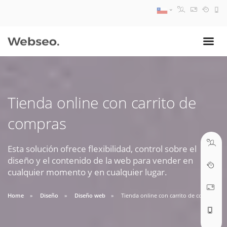
08:30 AM A 17:30 PM
ventas@webseo.cl
Tienda online con carrito de
09:30 AM A 18:30 PM
compras
soporte@webseo.cl
Esta solución ofrece flexibilidad, control sobre el
diseño y el contenido de la web para vender en
cualquier momento y en cualquier lugar.
ABRIR TICKET
Home
Diseño
Diseño web
Tienda online con carrito de compras