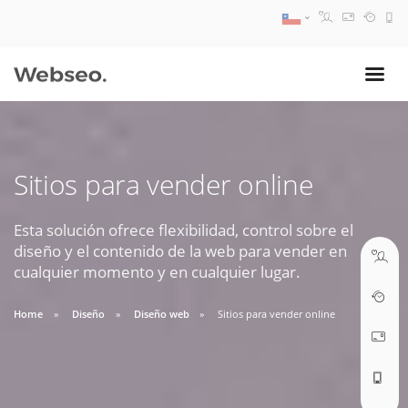
08:30 AM A 17:30 PM
ventas@webseo.cl
Sitios para vender online
09:30 AM A 18:30 PM
soporte@webseo.cl
Esta solución ofrece flexibilidad, control sobre el
diseño y el contenido de la web para vender en
cualquier momento y en cualquier lugar.
Home
Diseño
Diseño web
Sitios para vender online
ABRIR TICKET