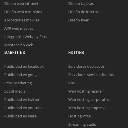
Diseño web intranet
Diseño tarjetas
Diseño web mini sitios
Diseño de folletos
Aplicaciones moviles
Diseño flyer
APP web móviles
Integración Webpay Plus
Mantención Web
MARKETING
HOSTING
Publicidad en facebook
Servidores dedicados
Publicidad en google
Servidores semi-dedicados
Email Marketing
Vps
Social media
Web hosting reseller
Publicidad en twitter
Web hosting corporativo
Reunión online
Publicidad en youtube
Web hosting empresa
Nuestros ejecutivos le enviarán un correo electrónico con el enlace a
Chat Online
Publicidad en waze
Hosting PYME
Meet para la reunión online.
Cotización
Streaming audio
Todos nuestros ejecutivos están fuera de línea. Complete el formulario