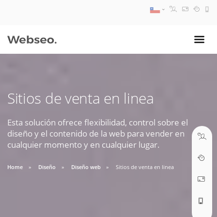
08:30 AM A 17:30 PM
ventas@webseo.cl
Sitios de venta en linea
09:30 AM A 18:30 PM
soporte@webseo.cl
Esta solución ofrece flexibilidad, control sobre el
diseño y el contenido de la web para vender en
cualquier momento y en cualquier lugar.
Home
Diseño
Diseño web
Sitios de venta en linea
ABRIR TICKET