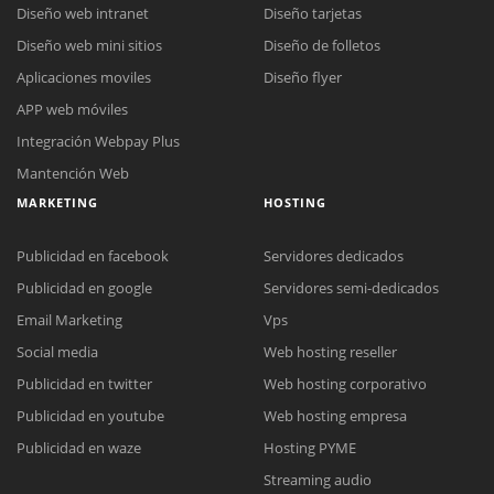
Diseño web intranet
Diseño tarjetas
Diseño web mini sitios
Diseño de folletos
Aplicaciones moviles
Diseño flyer
APP web móviles
Integración Webpay Plus
Mantención Web
MARKETING
HOSTING
Publicidad en facebook
Servidores dedicados
Publicidad en google
Servidores semi-dedicados
Email Marketing
Vps
Social media
Web hosting reseller
Publicidad en twitter
Web hosting corporativo
Reunión online
Publicidad en youtube
Web hosting empresa
Nuestros ejecutivos le enviarán un correo electrónico con el enlace a
Chat Online
Publicidad en waze
Hosting PYME
Meet para la reunión online.
Cotización
Streaming audio
Todos nuestros ejecutivos están fuera de línea. Complete el formulario