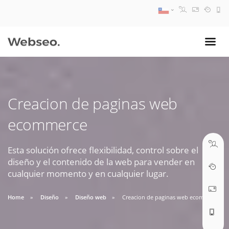
08:30 AM A 17:30 PM
ventas@webseo.cl
Creacion de paginas web
09:30 AM A 18:30 PM
ecommerce
soporte@webseo.cl
Esta solución ofrece flexibilidad, control sobre el
diseño y el contenido de la web para vender en
cualquier momento y en cualquier lugar.
ABRIR TICKET
Home
Diseño
Diseño web
Creacion de paginas web ecommerce