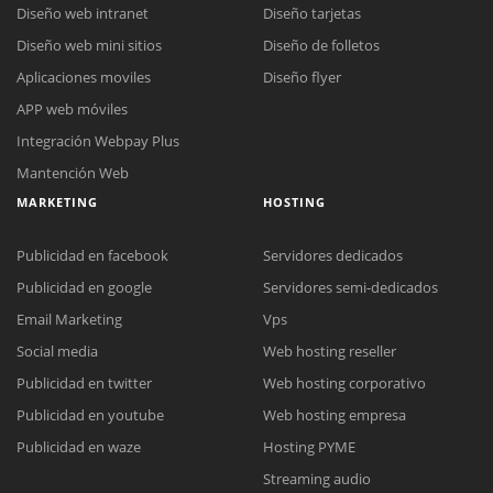
Diseño web intranet
Diseño tarjetas
Diseño web mini sitios
Diseño de folletos
Aplicaciones moviles
Diseño flyer
APP web móviles
Integración Webpay Plus
Mantención Web
MARKETING
HOSTING
Publicidad en facebook
Servidores dedicados
Publicidad en google
Servidores semi-dedicados
Email Marketing
Vps
Social media
Web hosting reseller
Publicidad en twitter
Web hosting corporativo
Reunión online
Publicidad en youtube
Web hosting empresa
Nuestros ejecutivos le enviarán un correo electrónico con el enlace a
Chat Online
Publicidad en waze
Hosting PYME
Meet para la reunión online.
Cotización
Streaming audio
Todos nuestros ejecutivos están fuera de línea. Complete el formulario