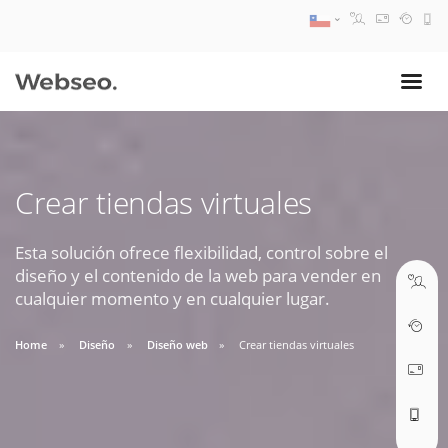
08:30 AM A 17:30 PM
ventas@webseo.cl
Crear tiendas virtuales
09:30 AM A 18:30 PM
soporte@webseo.cl
Esta solución ofrece flexibilidad, control sobre el
diseño y el contenido de la web para vender en
cualquier momento y en cualquier lugar.
Home
Diseño
Diseño web
Crear tiendas virtuales
ABRIR TICKET