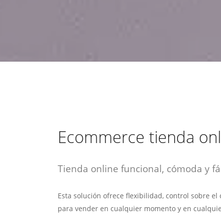
estrategia de
¡COTIZA AQUÍ!
DESDE $15 UF.
HABLAR CON EJECUTIVO
marketing digital.
DESDE $300 UF.
ASESORATE POR UN EXPERTO
Ecommerce tienda onl
Tienda online funcional, cómoda y fác
Esta solución ofrece flexibilidad, control sobre e
para vender en cualquier momento y en cualquie