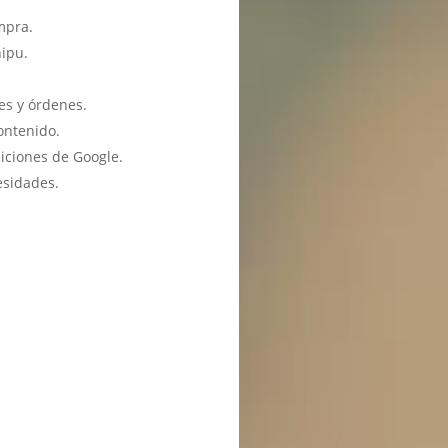
mpra.
hipu.
es y órdenes.
ontenido.
iciones de Google.
esidades.