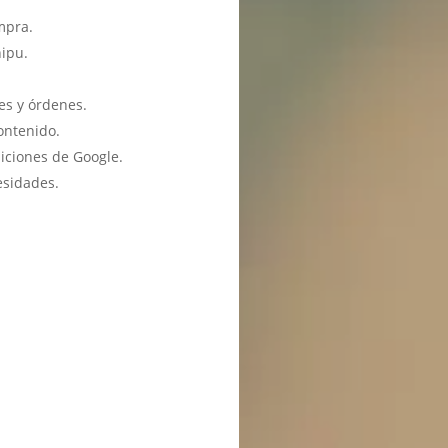
mpra.
hipu.
es y órdenes.
ontenido.
iciones de Google.
esidades.