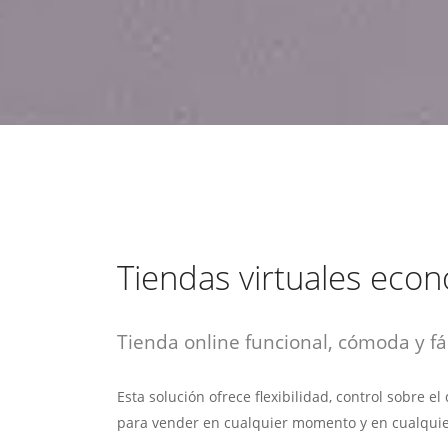
estrategia de
¡COTIZA AQUÍ!
DESDE $15 UF.
HABLAR CON EJECUTIVO
marketing digital.
DESDE $300 UF.
ASESORATE POR UN EXPERTO
Tiendas virtuales eco
Tienda online funcional, cómoda y fác
Esta solución ofrece flexibilidad, control sobre e
para vender en cualquier momento y en cualquie