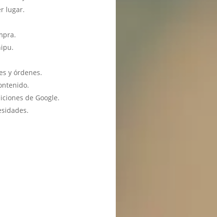
r lugar.
mpra.
hipu.
es y órdenes.
ontenido.
iciones de Google.
esidades.