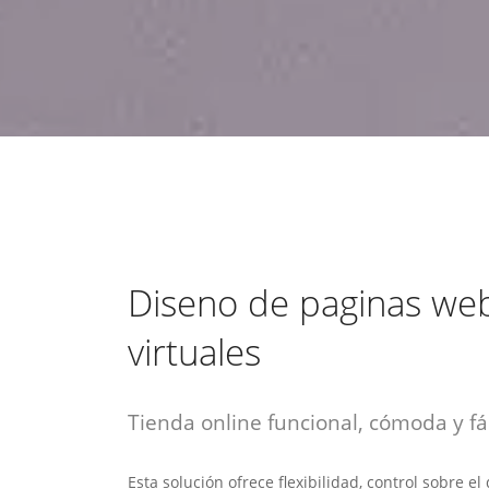
estrategia de
¡COTIZA AQUÍ!
DESDE $15 UF.
HABLAR CON EJECUTIVO
marketing digital.
DESDE $300 UF.
ASESORATE POR UN EXPERTO
Diseno de paginas web
virtuales
Tienda online funcional, cómoda y fác
Esta solución ofrece flexibilidad, control sobre e