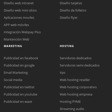
Diseño web intranet
Diseño tarjetas
Diseño web mini sitios
Diseño de folletos
Aplicaciones moviles
Diseño flyer
APP web móviles
Integración Webpay Plus
Mantención Web
MARKETING
HOSTING
Publicidad en facebook
Servidores dedicados
Publicidad en google
Servidores semi-dedicados
Email Marketing
Vps
Social media
Web hosting reseller
Publicidad en twitter
Web hosting corporativo
Reunión online
Publicidad en youtube
Web hosting empresa
Nuestros ejecutivos le enviarán un correo electrónico con el enlace a
Chat Online
Publicidad en waze
Hosting PYME
Meet para la reunión online.
Cotización
Streaming audio
Todos nuestros ejecutivos están fuera de línea. Complete el formulario