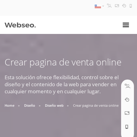
08:30 AM A 17:30 PM
ventas@webseo.cl
Crear pagina de venta online
09:30 AM A 18:30 PM
soporte@webseo.cl
Esta solución ofrece flexibilidad, control sobre el
diseño y el contenido de la web para vender en
cualquier momento y en cualquier lugar.
Home
Diseño
Diseño web
Crear pagina de venta online
ABRIR TICKET