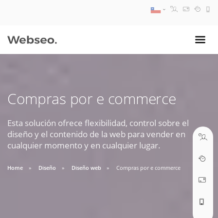
08:30 AM A 17:30 PM
ventas@webseo.cl
Compras por e commerce
09:30 AM A 18:30 PM
soporte@webseo.cl
Esta solución ofrece flexibilidad, control sobre el
diseño y el contenido de la web para vender en
cualquier momento y en cualquier lugar.
Home
Diseño
Diseño web
Compras por e commerce
ABRIR TICKET