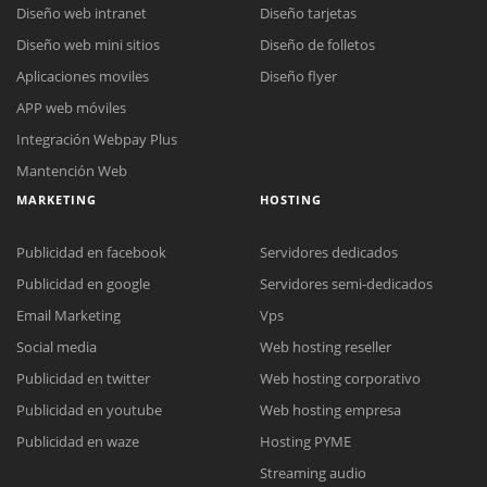
Diseño web intranet
Diseño tarjetas
Diseño web mini sitios
Diseño de folletos
Aplicaciones moviles
Diseño flyer
APP web móviles
Integración Webpay Plus
Mantención Web
MARKETING
HOSTING
Publicidad en facebook
Servidores dedicados
Publicidad en google
Servidores semi-dedicados
Email Marketing
Vps
Social media
Web hosting reseller
Publicidad en twitter
Web hosting corporativo
Reunión online
Publicidad en youtube
Web hosting empresa
Nuestros ejecutivos le enviarán un correo electrónico con el enlace a
Chat Online
Publicidad en waze
Hosting PYME
Meet para la reunión online.
Cotización
Streaming audio
Todos nuestros ejecutivos están fuera de línea. Complete el formulario