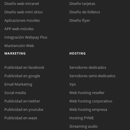
Diseño web intranet
Diseño tarjetas
Diseño web mini sitios
Diseño de folletos
Aplicaciones moviles
Diseño flyer
APP web móviles
Integración Webpay Plus
Mantención Web
MARKETING
HOSTING
Publicidad en facebook
Servidores dedicados
Publicidad en google
Servidores semi-dedicados
Email Marketing
Vps
Social media
Web hosting reseller
Publicidad en twitter
Web hosting corporativo
Reunión online
Publicidad en youtube
Web hosting empresa
Nuestros ejecutivos le enviarán un correo electrónico con el enlace a
Chat Online
Publicidad en waze
Hosting PYME
Meet para la reunión online.
Cotización
Streaming audio
Todos nuestros ejecutivos están fuera de línea. Complete el formulario