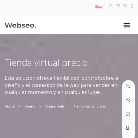
08:30 AM A 17:30 PM
ventas@webseo.cl
Tienda virtual precio
09:30 AM A 18:30 PM
soporte@webseo.cl
Esta solución ofrece flexibilidad, control sobre el
diseño y el contenido de la web para vender en
cualquier momento y en cualquier lugar.
Home
Diseño
Diseño web
Tienda virtual precio
ABRIR TICKET