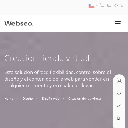
08:30 AM A 17:30 PM
ventas@webseo.cl
Creacion tienda virtual
09:30 AM A 18:30 PM
soporte@webseo.cl
Esta solución ofrece flexibilidad, control sobre el
diseño y el contenido de la web para vender en
cualquier momento y en cualquier lugar.
Home
Diseño
Diseño web
Creacion tienda virtual
ABRIR TICKET