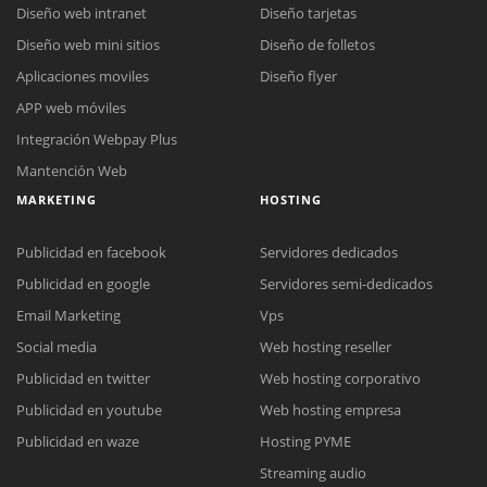
Diseño web intranet
Diseño tarjetas
Diseño web mini sitios
Diseño de folletos
Aplicaciones moviles
Diseño flyer
APP web móviles
Integración Webpay Plus
Mantención Web
MARKETING
HOSTING
Publicidad en facebook
Servidores dedicados
Publicidad en google
Servidores semi-dedicados
Email Marketing
Vps
Social media
Web hosting reseller
Publicidad en twitter
Web hosting corporativo
Reunión online
Publicidad en youtube
Web hosting empresa
Nuestros ejecutivos le enviarán un correo electrónico con el enlace a
Chat Online
Publicidad en waze
Hosting PYME
Meet para la reunión online.
Cotización
Streaming audio
Todos nuestros ejecutivos están fuera de línea. Complete el formulario