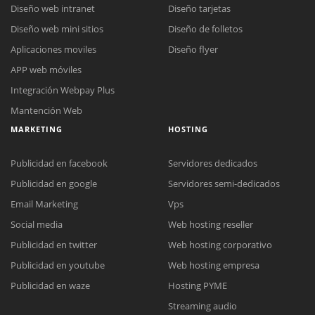
Diseño web intranet
Diseño tarjetas
Diseño web mini sitios
Diseño de folletos
Aplicaciones moviles
Diseño flyer
APP web móviles
Integración Webpay Plus
Mantención Web
MARKETING
HOSTING
Publicidad en facebook
Servidores dedicados
Publicidad en google
Servidores semi-dedicados
Email Marketing
Vps
Social media
Web hosting reseller
Publicidad en twitter
Web hosting corporativo
Reunión online
Publicidad en youtube
Web hosting empresa
Nuestros ejecutivos le enviarán un correo electrónico con el enlace a
Chat Online
Publicidad en waze
Hosting PYME
Meet para la reunión online.
Cotización
Streaming audio
Todos nuestros ejecutivos están fuera de línea. Complete el formulario