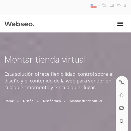
08:30 AM A 17:30 PM
ventas@webseo.cl
Montar tienda virtual
09:30 AM A 18:30 PM
soporte@webseo.cl
Esta solución ofrece flexibilidad, control sobre el
diseño y el contenido de la web para vender en
cualquier momento y en cualquier lugar.
Home
Diseño
Diseño web
Montar tienda virtual
ABRIR TICKET