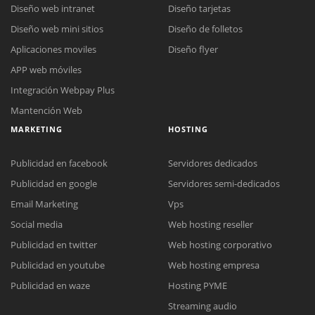
Diseño web intranet
Diseño tarjetas
Diseño web mini sitios
Diseño de folletos
Aplicaciones moviles
Diseño flyer
APP web móviles
Integración Webpay Plus
Mantención Web
MARKETING
HOSTING
Publicidad en facebook
Servidores dedicados
Publicidad en google
Servidores semi-dedicados
Email Marketing
Vps
Social media
Web hosting reseller
Publicidad en twitter
Web hosting corporativo
Reunión online
Publicidad en youtube
Web hosting empresa
Nuestros ejecutivos le enviarán un correo electrónico con el enlace a
Chat Online
Publicidad en waze
Hosting PYME
Meet para la reunión online.
Cotización
Streaming audio
Todos nuestros ejecutivos están fuera de línea. Complete el formulario