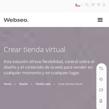
08:30 AM A 17:30 PM
ventas@webseo.cl
Crear tienda virtual
09:30 AM A 18:30 PM
soporte@webseo.cl
Esta solución ofrece flexibilidad, control sobre el
diseño y el contenido de la web para vender en
cualquier momento y en cualquier lugar.
Home
Diseño
Diseño web
Crear tienda virtual
ABRIR TICKET