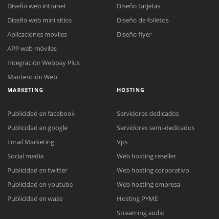
Diseño web intranet
Diseño tarjetas
Diseño web mini sitios
Diseño de folletos
Aplicaciones moviles
Diseño flyer
APP web móviles
Integración Webpay Plus
Mantención Web
MARKETING
HOSTING
Publicidad en facebook
Servidores dedicados
Publicidad en google
Servidores semi-dedicados
Email Marketing
Vps
Social media
Web hosting reseller
Publicidad en twitter
Web hosting corporativo
Reunión online
Publicidad en youtube
Web hosting empresa
Nuestros ejecutivos le enviarán un correo electrónico con el enlace a
Chat Online
Publicidad en waze
Hosting PYME
Meet para la reunión online.
Cotización
Streaming audio
Todos nuestros ejecutivos están fuera de línea. Complete el formulario