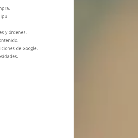
mpra.
hipu.
es y órdenes.
ontenido.
iciones de Google.
esidades.