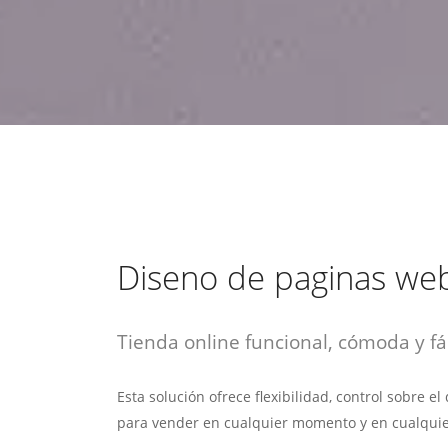
estrategia de
¡COTIZA AQUÍ!
DESDE $15 UF.
HABLAR CON EJECUTIVO
marketing digital.
DESDE $300 UF.
ASESORATE POR UN EXPERTO
Diseno de paginas web
Tienda online funcional, cómoda y fác
Esta solución ofrece flexibilidad, control sobre e
para vender en cualquier momento y en cualquie