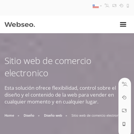
08:30 AM A 17:30 PM
ventas@webseo.cl
Sitio web de comercio
09:30 AM A 18:30 PM
electronico
soporte@webseo.cl
Esta solución ofrece flexibilidad, control sobre el
diseño y el contenido de la web para vender en
cualquier momento y en cualquier lugar.
ABRIR TICKET
Home
Diseño
Diseño web
Sitio web de comercio electronico