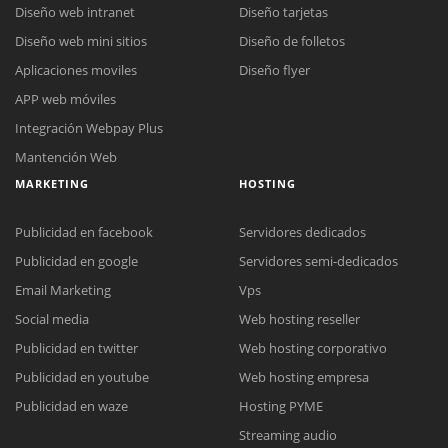
Diseño web intranet
Diseño tarjetas
Diseño web mini sitios
Diseño de folletos
Aplicaciones moviles
Diseño flyer
APP web móviles
Integración Webpay Plus
Mantención Web
MARKETING
HOSTING
Publicidad en facebook
Servidores dedicados
Publicidad en google
Servidores semi-dedicados
Email Marketing
Vps
Social media
Web hosting reseller
Publicidad en twitter
Web hosting corporativo
Reunión online
Publicidad en youtube
Web hosting empresa
Nuestros ejecutivos le enviarán un correo electrónico con el enlace a
Chat Online
Publicidad en waze
Hosting PYME
Meet para la reunión online.
Cotización
Streaming audio
Todos nuestros ejecutivos están fuera de línea. Complete el formulario