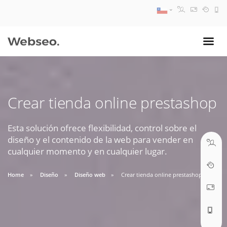
08:30 AM A 17:30 PM
ventas@webseo.cl
Crear tienda online prestashop
09:30 AM A 18:30 PM
soporte@webseo.cl
Esta solución ofrece flexibilidad, control sobre el
diseño y el contenido de la web para vender en
cualquier momento y en cualquier lugar.
Home
Diseño
Diseño web
Crear tienda online prestashop
ABRIR TICKET