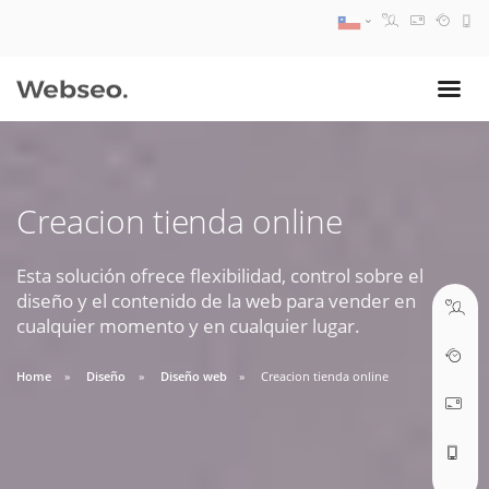
08:30 AM A 17:30 PM
ventas@webseo.cl
Creacion tienda online
09:30 AM A 18:30 PM
soporte@webseo.cl
Esta solución ofrece flexibilidad, control sobre el
diseño y el contenido de la web para vender en
cualquier momento y en cualquier lugar.
Home
Diseño
Diseño web
Creacion tienda online
ABRIR TICKET