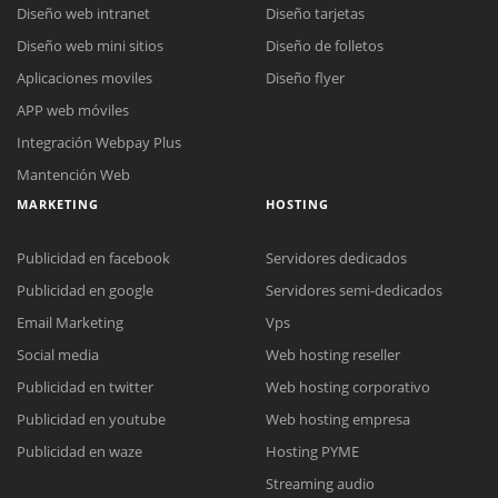
Diseño web intranet
Diseño tarjetas
Diseño web mini sitios
Diseño de folletos
Aplicaciones moviles
Diseño flyer
APP web móviles
Integración Webpay Plus
Mantención Web
MARKETING
HOSTING
Publicidad en facebook
Servidores dedicados
Publicidad en google
Servidores semi-dedicados
Email Marketing
Vps
Social media
Web hosting reseller
Publicidad en twitter
Web hosting corporativo
Reunión online
Publicidad en youtube
Web hosting empresa
Nuestros ejecutivos le enviarán un correo electrónico con el enlace a
Chat Online
Publicidad en waze
Hosting PYME
Meet para la reunión online.
Cotización
Streaming audio
Todos nuestros ejecutivos están fuera de línea. Complete el formulario