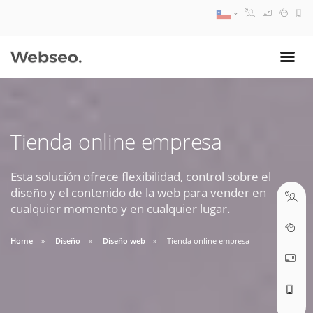
08:30 AM A 17:30 PM
ventas@webseo.cl
Tienda online empresa
09:30 AM A 18:30 PM
soporte@webseo.cl
Esta solución ofrece flexibilidad, control sobre el
diseño y el contenido de la web para vender en
cualquier momento y en cualquier lugar.
Home
Diseño
Diseño web
Tienda online empresa
ABRIR TICKET