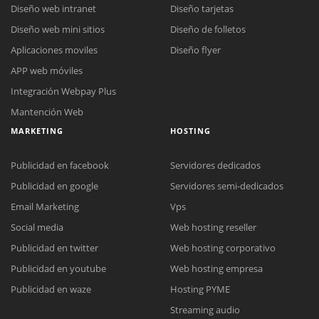
Diseño web intranet
Diseño tarjetas
Diseño web mini sitios
Diseño de folletos
Aplicaciones moviles
Diseño flyer
APP web móviles
Integración Webpay Plus
Mantención Web
MARKETING
HOSTING
Publicidad en facebook
Servidores dedicados
Publicidad en google
Servidores semi-dedicados
Email Marketing
Vps
Social media
Web hosting reseller
Publicidad en twitter
Web hosting corporativo
Reunión online
Publicidad en youtube
Web hosting empresa
Nuestros ejecutivos le enviarán un correo electrónico con el enlace a
Chat Online
Publicidad en waze
Hosting PYME
Meet para la reunión online.
Cotización
Streaming audio
Todos nuestros ejecutivos están fuera de línea. Complete el formulario