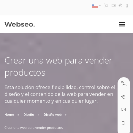
08:30 AM A 17:30 PM
ventas@webseo.cl
Crear una web para vender
09:30 AM A 18:30 PM
productos
soporte@webseo.cl
Esta solución ofrece flexibilidad, control sobre el
diseño y el contenido de la web para vender en
cualquier momento y en cualquier lugar.
ABRIR TICKET
Home
Diseño
Diseño web
Crear una web para vender productos