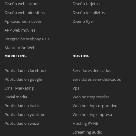
Diseño web intranet
Diseño tarjetas
Diseño web mini sitios
Diseño de folletos
Aplicaciones moviles
Diseño flyer
APP web móviles
Integración Webpay Plus
Mantención Web
MARKETING
HOSTING
Publicidad en facebook
Servidores dedicados
Publicidad en google
Servidores semi-dedicados
Email Marketing
Vps
Social media
Web hosting reseller
Publicidad en twitter
Web hosting corporativo
Reunión online
Publicidad en youtube
Web hosting empresa
Nuestros ejecutivos le enviarán un correo electrónico con el enlace a
Chat Online
Publicidad en waze
Hosting PYME
Meet para la reunión online.
Cotización
Streaming audio
Todos nuestros ejecutivos están fuera de línea. Complete el formulario