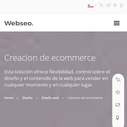
08:30 AM A 17:30 PM
ventas@webseo.cl
Creacion de ecommerce
09:30 AM A 18:30 PM
soporte@webseo.cl
Esta solución ofrece flexibilidad, control sobre el
diseño y el contenido de la web para vender en
cualquier momento y en cualquier lugar.
Home
Diseño
Diseño web
Creacion de ecommerce
ABRIR TICKET