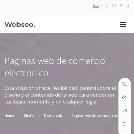
08:30 AM A 17:30 PM
ventas@webseo.cl
Paginas web de comercio
09:30 AM A 18:30 PM
electronico
soporte@webseo.cl
Esta solución ofrece flexibilidad, control sobre el
diseño y el contenido de la web para vender en
cualquier momento y en cualquier lugar.
ABRIR TICKET
Home
Diseño
Diseño web
Paginas web de comercio electronico