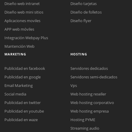
Diseño web intranet
Diseño tarjetas
Diseño web mini sitios
Diseño de folletos
Aplicaciones moviles
Diseño flyer
APP web móviles
Integración Webpay Plus
Mantención Web
MARKETING
HOSTING
Publicidad en facebook
Servidores dedicados
Publicidad en google
Servidores semi-dedicados
Email Marketing
Vps
Social media
Web hosting reseller
Publicidad en twitter
Web hosting corporativo
Reunión online
Publicidad en youtube
Web hosting empresa
Nuestros ejecutivos le enviarán un correo electrónico con el enlace a
Chat Online
Publicidad en waze
Hosting PYME
Meet para la reunión online.
Cotización
Streaming audio
Todos nuestros ejecutivos están fuera de línea. Complete el formulario