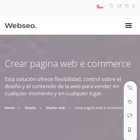
08:30 AM A 17:30 PM
ventas@webseo.cl
Crear pagina web e commerce
09:30 AM A 18:30 PM
soporte@webseo.cl
Esta solución ofrece flexibilidad, control sobre el
diseño y el contenido de la web para vender en
cualquier momento y en cualquier lugar.
Home
Diseño
Diseño web
Crear pagina web e commerce
ABRIR TICKET