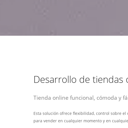
estrategia de
¡COTIZA AQUÍ!
DESDE $15 UF.
HABLAR CON EJECUTIVO
marketing digital.
DESDE $300 UF.
ASESORATE POR UN EXPERTO
Desarrollo de tiendas 
Tienda online funcional, cómoda y fác
Esta solución ofrece flexibilidad, control sobre e
para vender en cualquier momento y en cualquie