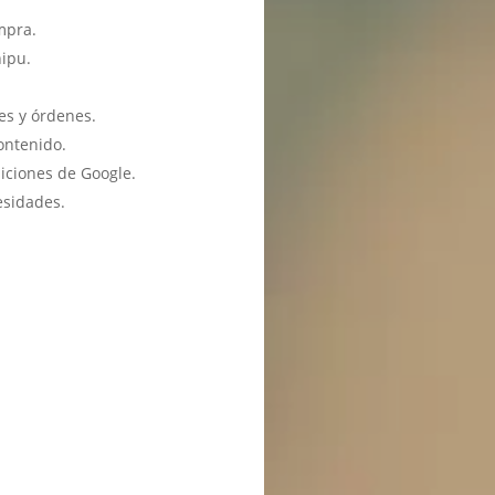
mpra.
hipu.
es y órdenes.
ontenido.
iciones de Google.
esidades.