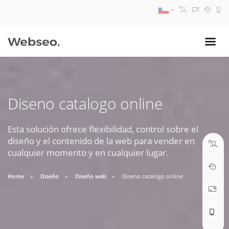
08:30 AM A 17:30 PM
ventas@webseo.cl
Diseno catalogo online
09:30 AM A 18:30 PM
soporte@webseo.cl
Esta solución ofrece flexibilidad, control sobre el
diseño y el contenido de la web para vender en
cualquier momento y en cualquier lugar.
Home
Diseño
Diseño web
Diseno catalogo online
ABRIR TICKET