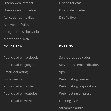
Diseño web intranet
Diseño tarjetas
Diseño web mini sitios
Diseño de folletos
Aplicaciones moviles
Diseño flyer
APP web móviles
Integración Webpay Plus
Mantención Web
MARKETING
HOSTING
Publicidad en facebook
Servidores dedicados
Publicidad en google
Servidores semi-dedicados
Email Marketing
Vps
Social media
Web hosting reseller
Publicidad en twitter
Web hosting corporativo
Reunión online
Publicidad en youtube
Web hosting empresa
Nuestros ejecutivos le enviarán un correo electrónico con el enlace a
Chat Online
Publicidad en waze
Hosting PYME
Meet para la reunión online.
Cotización
Streaming audio
Todos nuestros ejecutivos están fuera de línea. Complete el formulario